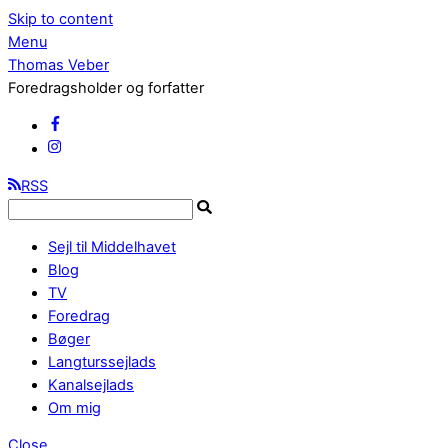
Skip to content
Menu
Thomas Veber
Foredragsholder og forfatter
RSS
Sejl til Middelhavet
Blog
TV
Foredrag
Bøger
Langturssejlads
Kanalsejlads
Om mig
Close