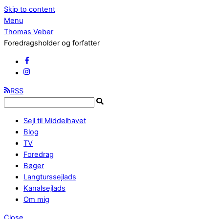
Skip to content
Menu
Thomas Veber
Foredragsholder og forfatter
RSS
Sejl til Middelhavet
Blog
TV
Foredrag
Bøger
Langturssejlads
Kanalsejlads
Om mig
Close