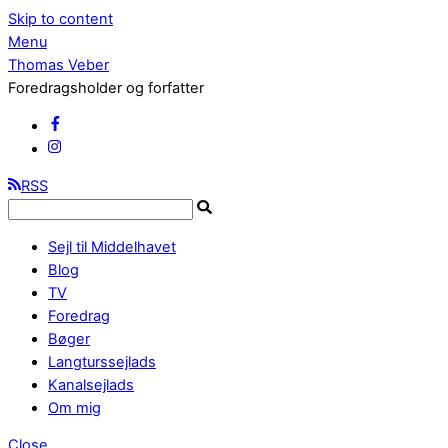
Skip to content
Menu
Thomas Veber
Foredragsholder og forfatter
RSS
Sejl til Middelhavet
Blog
TV
Foredrag
Bøger
Langturssejlads
Kanalsejlads
Om mig
Close