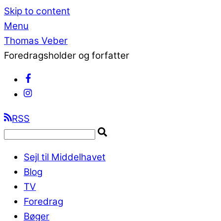
Skip to content
Menu
Thomas Veber
Foredragsholder og forfatter
RSS
Sejl til Middelhavet
Blog
TV
Foredrag
Bøger