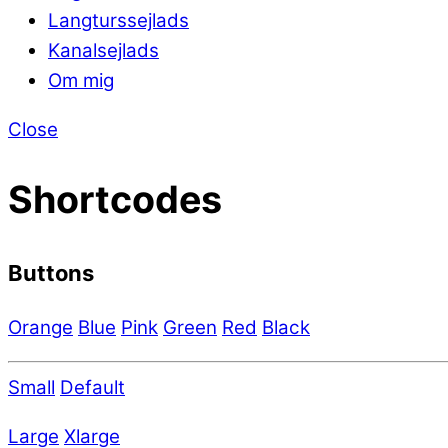
Langturssejlads
Kanalsejlads
Om mig
Close
Shortcodes
Buttons
Orange
Blue
Pink
Green
Red
Black
Small
Default
Large
Xlarge