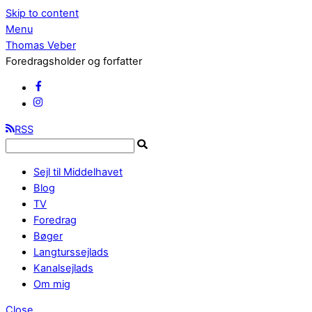
Skip to content
Menu
Thomas Veber
Foredragsholder og forfatter
RSS
Sejl til Middelhavet
Blog
TV
Foredrag
Bøger
Langturssejlads
Kanalsejlads
Om mig
Close