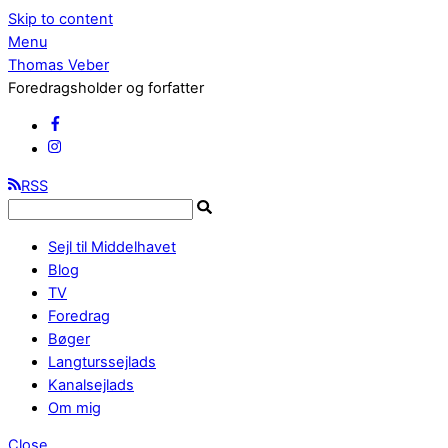
Skip to content
Menu
Thomas Veber
Foredragsholder og forfatter
RSS
Sejl til Middelhavet
Blog
TV
Foredrag
Bøger
Langturssejlads
Kanalsejlads
Om mig
Close