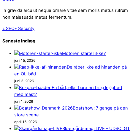
In gravida arcu ut neque ornare vitae sem mollis metus rutrum
non malesuada metus fermentum.
«
SEO
»
Security
Seneste indlæg
Motoren starter ikke?
juni 15, 2026
De råber ikke ad hinanden på
en OL-båd
juni 3, 2026
En båd, eller bare en billig lejlighed
med mast?
juni 1, 2026
Boatshow: 7 gange på den
store scene
april 15, 2026
Skærgårdsmagi LIVE – UDSOLGT