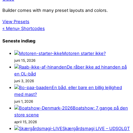
Builder comes with many preset layouts and colors.
View Presets
«
Menu
»
Shortcodes
Seneste indlæg
Motoren starter ikke?
juni 15, 2026
De råber ikke ad hinanden på
en OL-båd
juni 3, 2026
En båd, eller bare en billig lejlighed
med mast?
juni 1, 2026
Boatshow: 7 gange på den
store scene
april 15, 2026
Skærgårdsmagi LIVE – UDSOLGT