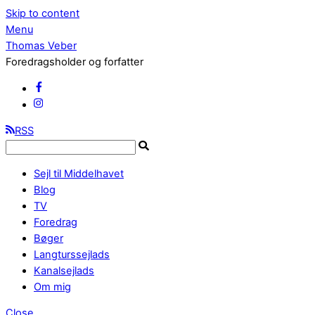
Skip to content
Menu
Thomas Veber
Foredragsholder og forfatter
RSS
Sejl til Middelhavet
Blog
TV
Foredrag
Bøger
Langturssejlads
Kanalsejlads
Om mig
Close