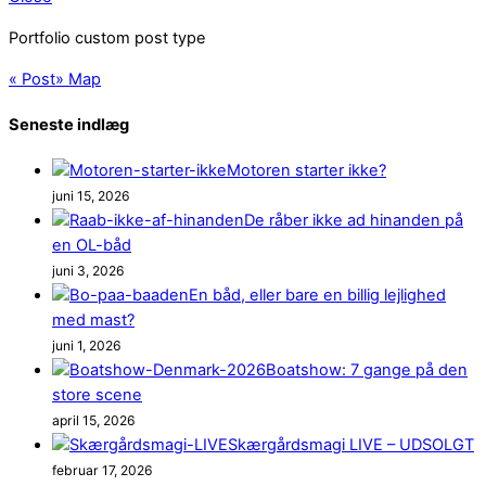
Portfolio custom post type
«
Post
»
Map
Seneste indlæg
Motoren starter ikke?
juni 15, 2026
De råber ikke ad hinanden på
en OL-båd
juni 3, 2026
En båd, eller bare en billig lejlighed
med mast?
juni 1, 2026
Boatshow: 7 gange på den
store scene
april 15, 2026
Skærgårdsmagi LIVE – UDSOLGT
februar 17, 2026