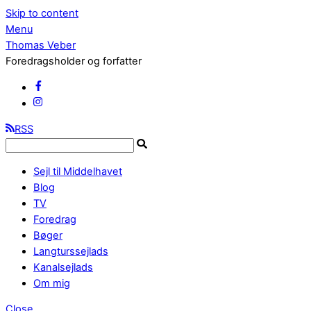
Skip to content
Menu
Thomas Veber
Foredragsholder og forfatter
RSS
Sejl til Middelhavet
Blog
TV
Foredrag
Bøger
Langturssejlads
Kanalsejlads
Om mig
Close