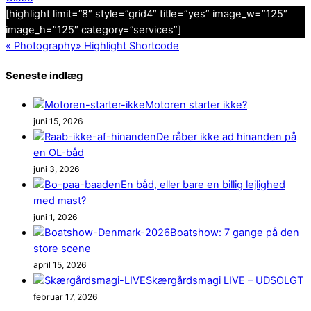
[highlight limit=”8″ style=”grid4″ title=”yes” image_w=”125″
image_h=”125″ category=”services”]
«
Photography
»
Highlight Shortcode
Seneste indlæg
Motoren starter ikke?
juni 15, 2026
De råber ikke ad hinanden på
en OL-båd
juni 3, 2026
En båd, eller bare en billig lejlighed
med mast?
juni 1, 2026
Boatshow: 7 gange på den
store scene
april 15, 2026
Skærgårdsmagi LIVE – UDSOLGT
februar 17, 2026