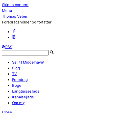
Skip to content
Menu
Thomas Veber
Foredragsholder og forfatter
RSS
Sejl til Middelhavet
Blog
TV
Foredrag
Bøger
Langturssejlads
Kanalsejlads
Om mig
Close