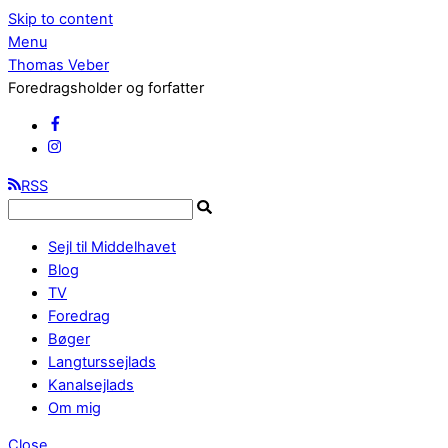
Skip to content
Menu
Thomas Veber
Foredragsholder og forfatter
RSS
Sejl til Middelhavet
Blog
TV
Foredrag
Bøger
Langturssejlads
Kanalsejlads
Om mig
Close