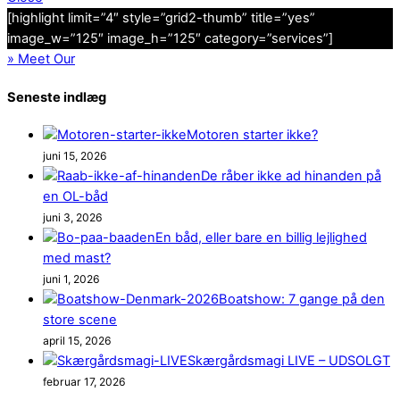
[highlight limit=”4″ style=”grid2-thumb” title=”yes”
image_w=”125″ image_h=”125″ category=”services”]
»
Meet Our
Seneste indlæg
Motoren starter ikke?
juni 15, 2026
De råber ikke ad hinanden på
en OL-båd
juni 3, 2026
En båd, eller bare en billig lejlighed
med mast?
juni 1, 2026
Boatshow: 7 gange på den
store scene
april 15, 2026
Skærgårdsmagi LIVE – UDSOLGT
februar 17, 2026