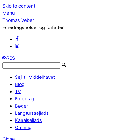
Skip to content
Menu
Thomas Veber
Foredragsholder og forfatter
RSS
Sejl til Middelhavet
Blog
TV
Foredrag
Bøger
Langturssejlads
Kanalsejlads
Om mig
Close