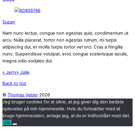
Suzan
Nam nunc lectus, congue non egestas quis, condimentum ut
arcu. Nulla placerat, tortor non egestas rutrum, mi turpis
adipiscing dui, et mollis turpis tortor vel orci. Cras a fringilla
nunc. Suspendisse volutpat, eros congue scelerisque iaculis,
magna odio sodales dui.
«
Jerry
»
Julie
Back to top
©
Thomas Veber
2026
Jeg bruger cookies for at sikre, at jeg giver dig den bedste
oplevelse på min hjemmeside. Hvis du fortsætter med at
bruge hjemmesiden, antage jeg, at du er indforstået med det.
Ok