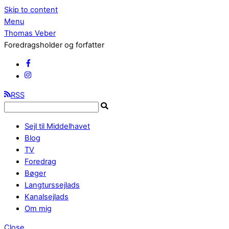
Skip to content
Menu
Thomas Veber
Foredragsholder og forfatter
RSS
Sejl til Middelhavet
Blog
TV
Foredrag
Bøger
Langturssejlads
Kanalsejlads
Om mig
Close