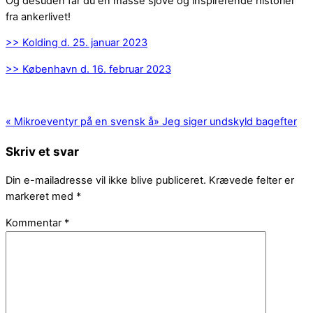
Og desuden får du en masse sjove og inspirerende historier
fra ankerlivet!
>> Kolding d. 25. januar 2023
>> København d. 16. februar 2023
«
Mikroeventyr på en svensk å
»
Jeg siger undskyld bagefter
Skriv et svar
Din e-mailadresse vil ikke blive publiceret.
Krævede felter er
markeret med
*
Kommentar
*