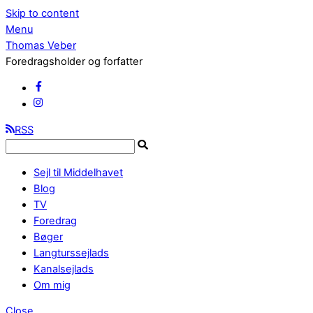
Skip to content
Menu
Thomas Veber
Foredragsholder og forfatter
RSS
Sejl til Middelhavet
Blog
TV
Foredrag
Bøger
Langturssejlads
Kanalsejlads
Om mig
Close