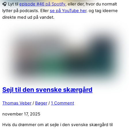
🎧 Lyt til
episode #46 på Spotify
, eller der, hvor du normalt
lytter på podcasts. Eller
se på YouTube her
. og tag ideerne
direkte med ud på vandet.
Sejl til den svenske skærgård
Thomas Veber
/
Bøger
/
1 Comment
november 17, 2025
Hvis du drømmer om at sejle i den svenske skærgård til