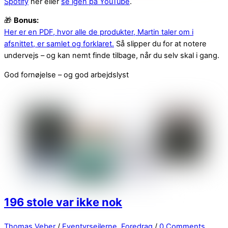
Spotify
her eller
se igen på YouTube
.
🎁
Bonus:
Her er en PDF, hvor alle de produkter, Martin taler om i
afsnittet, er samlet og forklaret.
Så slipper du for at notere
undervejs – og kan nemt finde tilbage, når du selv skal i gang.
God fornøjelse – og god arbejdslyst
196 stole var ikke nok
Thomas Veber
/
Eventyrsejlerne
,
Foredrag
/
0 Comments