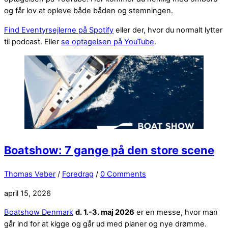
og får lov at opleve både båden og stemningen.
Find Eventyrsejlerne på Spotify
eller der, hvor du normalt lytter
til podcast. Eller
se optagelsen på YouTube
.
Boatshow: 7 gange på den store scene
Thomas Veber
/
Foredrag
/
0 Comments
april 15, 2026
Boatshow Denmark
d. 1.-3. maj 2026
er en messe, hvor man
går ind for at kigge og går ud med planer og nye drømme.