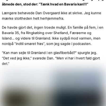
åbnede den, stod der: “Tænk hvad en Bavaria kan!!!”
Længere behøvede Dan Overgaard ikke at skrive. Jeg kunne
mærke stoltheden helt herhjemmefra.
De havde gjort det, ingen troede muligt. En familie på fem, i en
Bavaria 35, fra Ringkøbing over Shetland, Færøerne og
Island… og videre til Grønland. Ikke sydpå mod varmen, men
nordpå “indtil smøret frøs”, som jeg sagde i podcasten.
“Kan man sejle til Grønland i en glasfiberbåd?” spurgte jeg.
“Det ved jeg ikke,” svarede Dan. “Men vi har i hvert fald gjort
det.”