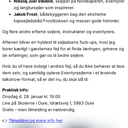
Nikolaj Juel Vædele
, skipper på Nordkaperen, eventyrer
og langtursejler som inspirerer.
Jakob Frost
, bådebyggeren bag den ekstreme
kapsejladsbåd Frostboksen og masser gode historier.
Og flere andre erfarne sejlere, instruktører og eventyrere.
Aftenen bliver en hyldest til sejladsens fuck-ups, hvor jeg
borer kærligt i gæsternes fejl for at finde læringen, grinene og
de erfaringer, som gør os til bedre sejlere.
Hvis du vil have indsigt i andres fejl, så du ikke behøver at lave
dem selv, og samtidig opleve Eventyrsejlerne i et levende
talkshow-format, så er det nu, du skal slå til.
Praktisk info:
Onsdag d. 28. januar kl. 19.00
Live på Skolerne i Oure, Idrætsvej 1, 5883 Oure
Gratis – men tilmelding er nødvendig.
👉
Tilmelding og mere info her