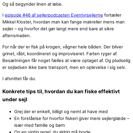
Og så begynder linen at løbe.
I
episode #46 af sejlerpodcasten Eventyrsejlerne
fortæller
Mikkel Kloster, hvordan man kan fange makreller mens man
sejler – og hvorfor det gør langt mere end bare at sikre
aftensmaden.
For når der er fisk på krogen, vågner hele båden. Der bliver
grinet, råbt, koordineret og improviseret. Farten ryger af.
Besætningen får noget fælles at være optaget af. Og pludselig
er sejladsen ikke bare transport, men en oplevelse i sig selv.
I afsnittet får du:
Konkrete tips til, hvordan du kan fiske effektivt
under sejl
Grej der er enkelt, billigt og nemt at have med
En forståelse for hvorfor fiskeri giver mere sejlerglæde –
især med familie og børn
Og en vigtig regel, du aldrig må bryde