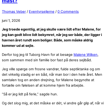
mast?
Thomas Veber
/
Eventyrsejlerne
/
0 Comments
juni 1, 2026
Jeg troede egentlig, at jeg skulle være lidt efter Malene, for
jeg kan godt blive lidt bekymret, når jeg ser både, der ligger i
havnen året rundt som boliger. Både, som måske aldrig
kommer ud at sejle.
Derfor tog jeg til Tuborg Havn for at besøge
Malene Wilken
,
som sammen med sin familie bor fast på deres sejlbåd.
Jeg ville spørge om frosne vandrør, fulde septiktanke og om
det virkelig stadig er en båd, når man bor i den hele året. Men
samtalen tog en anden drejning, for Malene begyndte at
fortælle om følelsen af at komme hjem fra arbejde.
“Så er jeg lidt på ferie,” sagde hun.
Og det slog mig, at det måske er dét, vi andre går glip af, når vi