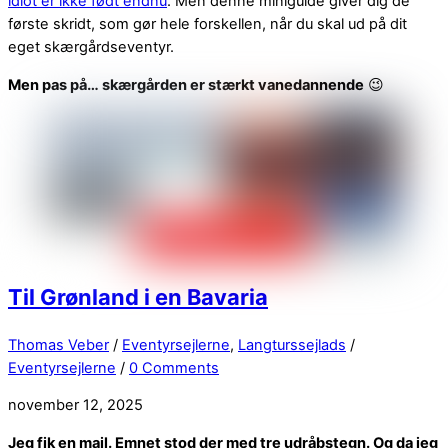
idiot er ikke født endnu
. Men denne miniguide giver dig de
første skridt, som gør hele forskellen, når du skal ud på dit
eget skærgårdseventyr.
Men pas på… skærgården er stærkt vanedannende
😉
Til Grønland i en Bavaria
Thomas Veber
/
Eventyrsejlerne
,
Langturssejlads
/
Eventyrsejlerne
/
0 Comments
november 12, 2025
Jeg fik en mail. Emnet stod der med tre udråbstegn. Og da jeg