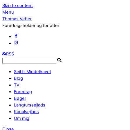
Skip to content
Menu
Thomas Veber
Foredragsholder og forfatter
RSS
Sejl til Middelhavet
Blog
TV
Foredrag
Bøger
Langturssejlads
Kanalsejlads
Om mig
Close