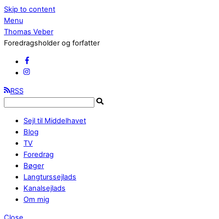
Skip to content
Menu
Thomas Veber
Foredragsholder og forfatter
RSS
Sejl til Middelhavet
Blog
TV
Foredrag
Bøger
Langturssejlads
Kanalsejlads
Om mig
Close