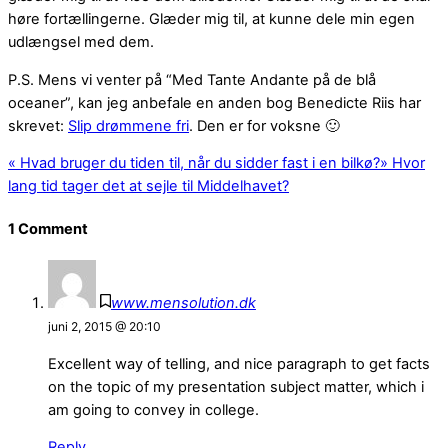
høre fortællingerne. Glæder mig til, at kunne dele min egen
udlængsel med dem.
P.S. Mens vi venter på “Med Tante Andante på de blå
oceaner”, kan jeg anbefale en anden bog Benedicte Riis har
skrevet:
Slip drømmene fri
. Den er for voksne 🙂
«
Hvad bruger du tiden til, når du sidder fast i en bilkø?
»
Hvor
lang tid tager det at sejle til Middelhavet?
1 Comment
www.mensolution.dk
juni 2, 2015 @ 20:10
Excellent way of telling, and nice paragraph to get facts
on the topic of my presentation subject matter, which i
am going to convey in college.
Reply