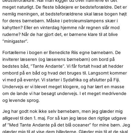
bedsteforældre. Når man kigger ud over havnene er det
meget naturligt. De fleste bådejere er bedsteforældre. Det er
nemlig meningen, at bedsteforældrene skal læse bogen højt
for deres børnebørn. Måske i petroleumslampens skær i
kahytten? Eller en vinterdag hjemme når regnen slår mod
ruderne? Når de har gjort det, er børnene klare til at blive
“minigaster”.
Fortællerne i bogen er Benedicte Riis egne børnebørn. De
inviterer læseren (og læserens børnebørn) om bord på
bedstes båd, “Tante Andante”. Vi får fortalt hvad alt hedder
ombord på en båd og hvad det bruges til. Langsomt kommer
vi med på eventyr. Vi starter i Sydafrika og afslutter på Fiji.
Undervejs er vi blevet meget klogere, og har lært en masse
om de lande vi har besøgt undervejs. I et meget medrivende
og levende sprog.
Jeg har godt nok ikke selv børnebørn, men jeg glæder mig
alligevel til den 1. maj. For så kan jeg læse den rigtige udgave
af “Med Tante Andante på det blå oceaner” for mine børn. Jeg
glæder mig til at vise dem billederne. Glæder mig til at de skal