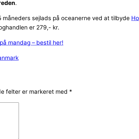
 reden
.
15 måneders sejlads på oceanerne ved at tilbyde
Ho
oghandlen er 279,- kr.
 på mandag – bestil her!
anmark
e felter er markeret med
*