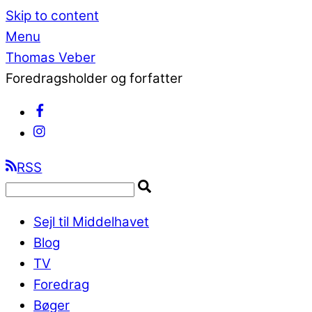
Skip to content
Menu
Thomas Veber
Foredragsholder og forfatter
RSS
Sejl til Middelhavet
Blog
TV
Foredrag
Bøger