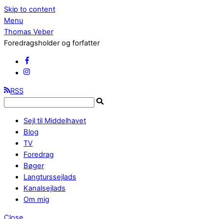
Skip to content
Menu
Thomas Veber
Foredragsholder og forfatter
RSS
Sejl til Middelhavet
Blog
TV
Foredrag
Bøger
Langturssejlads
Kanalsejlads
Om mig
Close