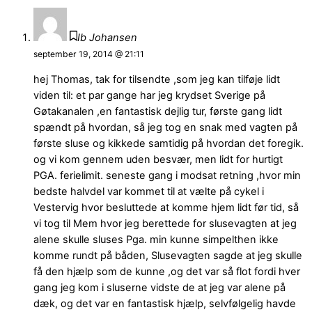
Ib Johansen
september 19, 2014 @ 21:11
hej Thomas, tak for tilsendte ,som jeg kan tilføje lidt
viden til: et par gange har jeg krydset Sverige på
Gøtakanalen ,en fantastisk dejlig tur, første gang lidt
spændt på hvordan, så jeg tog en snak med vagten på
første sluse og kikkede samtidig på hvordan det foregik.
og vi kom gennem uden besvær, men lidt for hurtigt
PGA. ferielimit. seneste gang i modsat retning ,hvor min
bedste halvdel var kommet til at vælte på cykel i
Vestervig hvor besluttede at komme hjem lidt før tid, så
vi tog til Mem hvor jeg berettede for slusevagten at jeg
alene skulle sluses Pga. min kunne simpelthen ikke
komme rundt på båden, Slusevagten sagde at jeg skulle
få den hjælp som de kunne ,og det var så flot fordi hver
gang jeg kom i sluserne vidste de at jeg var alene på
dæk, og det var en fantastisk hjælp, selvfølgelig havde