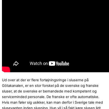
Ud over at der er flere fortøjningsringe i sluserne på
Götakanalen, er en stor forskel på de svenske og franske
sluser, at de svenske er bemandede med kompetent og
serviceminded personale. De franske er ofte automatiske.
Hvis man føler sig usikker, kan man derfor i Sverige tale med
slusevagten inden slusning. Hun vil i så fald køre slusen lidt