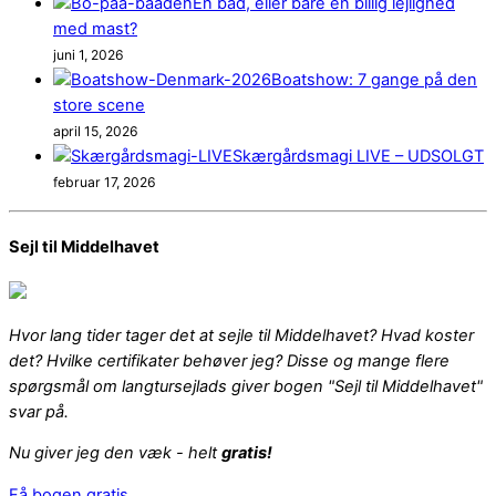
En båd, eller bare en billig lejlighed
med mast?
juni 1, 2026
Boatshow: 7 gange på den
store scene
april 15, 2026
Skærgårdsmagi LIVE – UDSOLGT
februar 17, 2026
Sejl til Middelhavet
Hvor lang tider tager det at sejle til Middelhavet? Hvad koster
det? Hvilke certifikater behøver jeg? Disse og mange flere
spørgsmål om langtursejlads giver bogen "Sejl til Middelhavet"
svar på.
Nu giver jeg den væk - helt
gratis!
Få bogen gratis