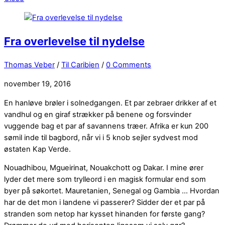
Fra overlevelse til nydelse
Thomas Veber
/
Til Caribien
/
0 Comments
november 19, 2016
En hanløve brøler i solnedgangen. Et par zebraer drikker af et
vandhul og en giraf strækker på benene og forsvinder
vuggende bag et par af savannens træer. Afrika er kun 200
sømil inde til bagbord, når vi i 5 knob sejler sydvest mod
østaten Kap Verde.
Nouadhibou, Mgueirinat, Nouakchott og Dakar. I mine ører
lyder det mere som trylleord i en magisk formular end som
byer på søkortet. Mauretanien, Senegal og Gambia … Hvordan
har de det mon i landene vi passerer? Sidder der et par på
stranden som netop har kysset hinanden for første gang?