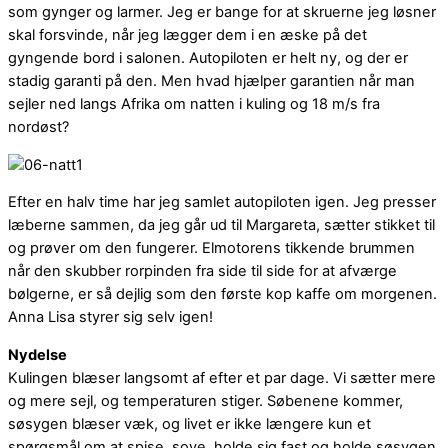
som gynger og larmer. Jeg er bange for at skruerne jeg løsner
skal forsvinde, når jeg lægger dem i en æske på det
gyngende bord i salonen. Autopiloten er helt ny, og der er
stadig garanti på den. Men hvad hjælper garantien når man
sejler ned langs Afrika om natten i kuling og 18 m/s fra
nordøst?
Efter en halv time har jeg samlet autopiloten igen. Jeg presser
læberne sammen, da jeg går ud til Margareta, sætter stikket til
og prøver om den fungerer. Elmotorens tikkende brummen
når den skubber rorpinden fra side til side for at afværge
bølgerne, er så dejlig som den første kop kaffe om morgenen.
Anna Lisa styrer sig selv igen!
Nydelse
Kulingen blæser langsomt af efter et par dage. Vi sætter mere
og mere sejl, og temperaturen stiger. Søbenene kommer,
søsygen blæser væk, og livet er ikke længere kun et
spørgsmål om at spise, sove, holde sig fast og holde søsygen