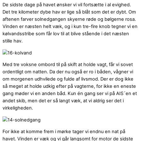
De sidste dage på havet ønsker vi vil fortsætte i al evighed.
Det tre kilometer dybe hav er lige så blåt som det er dybt. Om
aftenen farver solnedgangen skyerne røde og bølgerne rosa.
Vinden er næsten helt væk, og i kun tre-fire knob tegner vi en
kølvandsstribe som får lov til at blive stående i det næsten
stille hav.
Med tre voksne ombord til på skift at holde vagt, får vi sovet
ordentligt om natten. Da der nu også er ro i båden, vågner vi
om morgenen udhvilede og fulde af livsmod. Der er dog ikke
så meget at holde udkig efter på vagterne, for ikke en eneste
gang møder vi en anden båd. Kun én gang ser vi på AIS´en et
andet skib, men det er så langt væk, at vi aldrig ser det i
virkeligheden.
For ikke at komme frem i mørke tager vi endnu en nat på
havet. Vinden er væk og vi går langsomt for motor de sidste