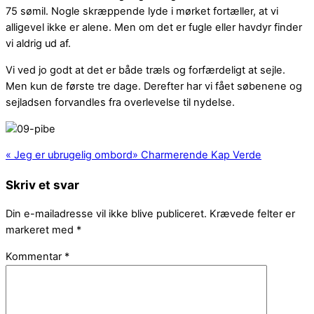
75 sømil. Nogle skræppende lyde i mørket fortæller, at vi
alligevel ikke er alene. Men om det er fugle eller havdyr finder
vi aldrig ud af.
Vi ved jo godt at det er både træls og forfærdeligt at sejle.
Men kun de første tre dage. Derefter har vi fået søbenene og
sejladsen forvandles fra overlevelse til nydelse.
«
Jeg er ubrugelig ombord
»
Charmerende Kap Verde
Skriv et svar
Din e-mailadresse vil ikke blive publiceret.
Krævede felter er
markeret med
*
Kommentar
*