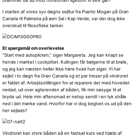
Drømmer de ud mod horisonten ligesom vi selv gør?
I starten af vores syv døgns sejltur fra Puerto Mogan på Gran
Canaria til Palmeira på øen Sal i Kap Verde, var der dog ikke
overskud til filosofiske tanker.
Et spørgsmål om overlevelse
“Start med autopiloten,” siger Margareta. Jeg kan knapt se
hende i mørket i cockpittet. Kulingen får bølgerne til at brøle,
og jeg kan næsten heller ikke høre hvad hun siger. Vi har
sejlet i to døgn fra Gran Canaria og et par trisser på vindroret
er faldet af. Arbejdsstillingen for at reparere det med hovedet
nedad, ud over agterenden af båden, fik min søsyge til at
bryde ud. Hele min aftensmad er netop sendt i en tyk stråle
ned i det mørke vand. Hvorfor har vi dog begivet os ud på den
her sejlads?
Vindroret kan styre båden på en fastsat kurs ved hjælp af