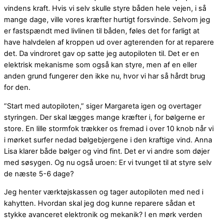
vindens kraft. Hvis vi selv skulle styre båden hele vejen, i så
mange dage, ville vores kræfter hurtigt forsvinde. Selvom jeg
er fastspændt med livlinen til båden, føles det for farligt at
have halvdelen af kroppen ud over agterenden for at reparere
det. Da vindroret gav op satte jeg autopiloten til. Det er en
elektrisk mekanisme som også kan styre, men af en eller
anden grund fungerer den ikke nu, hvor vi har så hårdt brug
for den.
“Start med autopiloten,” siger Margareta igen og overtager
styringen. Der skal lægges mange kræfter i, for bølgerne er
store. En lille stormfok trækker os fremad i over 10 knob når vi
i mørket surfer nedad bølgebjergene i den kraftige vind. Anna
Lisa klarer både bølger og vind fint. Det er vi andre som døjer
med søsygen. Og nu også uroen: Er vi tvunget til at styre selv
de næste 5-6 dage?
Jeg henter værktøjskassen og tager autopiloten med ned i
kahytten. Hvordan skal jeg dog kunne reparere sådan et
stykke avanceret elektronik og mekanik? I en mørk verden