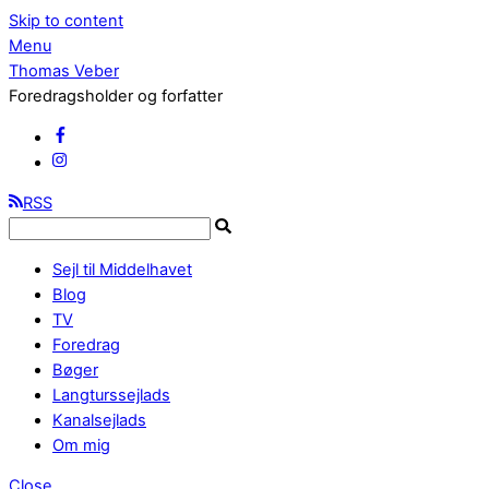
Skip to content
Menu
Thomas Veber
Foredragsholder og forfatter
RSS
Sejl til Middelhavet
Blog
TV
Foredrag
Bøger
Langturssejlads
Kanalsejlads
Om mig
Close