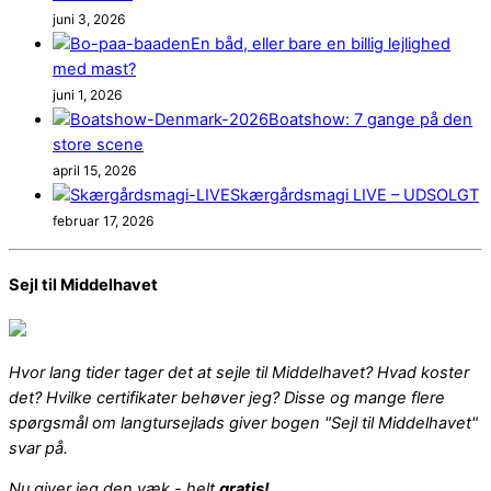
juni 3, 2026
En båd, eller bare en billig lejlighed
med mast?
juni 1, 2026
Boatshow: 7 gange på den
store scene
april 15, 2026
Skærgårdsmagi LIVE – UDSOLGT
februar 17, 2026
Sejl til Middelhavet
Hvor lang tider tager det at sejle til Middelhavet? Hvad koster
det? Hvilke certifikater behøver jeg? Disse og mange flere
spørgsmål om langtursejlads giver bogen "Sejl til Middelhavet"
svar på.
Nu giver jeg den væk - helt
gratis!