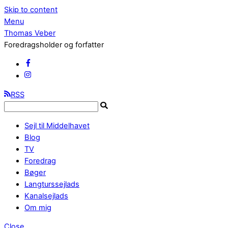
Skip to content
Menu
Thomas Veber
Foredragsholder og forfatter
RSS
Sejl til Middelhavet
Blog
TV
Foredrag
Bøger
Langturssejlads
Kanalsejlads
Om mig
Close