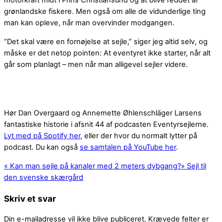
motorkraft midt i Prins Christiansund og at blive reddet af
grønlandske fiskere. Men også om alle de vidunderlige ting
man kan opleve, når man overvinder modgangen.
“Det skal være en fornøjelse at sejle,” siger jeg altid selv, og
måske er det netop pointen: At eventyret ikke starter, når alt
går som planlagt – men når man alligevel sejler videre.
Hør Dan Overgaard og Annemette Øhlenschläger Larsens
fantastiske historie i afsnit 44 af podcasten Eventyrsejlerne.
Lyt med på Spotify her
, eller der hvor du normalt lytter på
podcast. Du kan også
se samtalen på YouTube her
.
«
Kan man sejle på kanaler med 2 meters dybgang?
»
Sejl til
den svenske skærgård
Skriv et svar
Din e-mailadresse vil ikke blive publiceret.
Krævede felter er