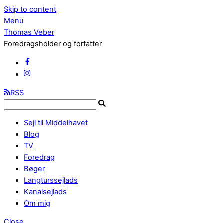
Skip to content
Menu
Thomas Veber
Foredragsholder og forfatter
RSS
Sejl til Middelhavet
Blog
TV
Foredrag
Bøger
Langturssejlads
Kanalsejlads
Om mig
Close