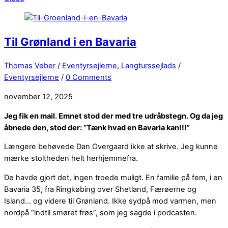
Til Grønland i en Bavaria
Thomas Veber
/
Eventyrsejlerne
,
Langturssejlads
/
Eventyrsejlerne
/
0 Comments
november 12, 2025
Jeg fik en mail. Emnet stod der med tre udråbstegn. Og da jeg
åbnede den, stod der: “Tænk hvad en Bavaria kan!!!”
Længere behøvede Dan Overgaard ikke at skrive. Jeg kunne
mærke stoltheden helt herhjemmefra.
De havde gjort det, ingen troede muligt. En familie på fem, i en
Bavaria 35, fra Ringkøbing over Shetland, Færøerne og
Island… og videre til Grønland. Ikke sydpå mod varmen, men
nordpå “indtil smøret frøs”, som jeg sagde i podcasten.