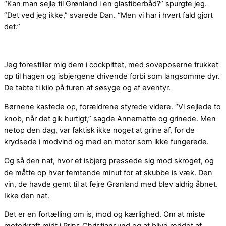
“Kan man sejle til Grønland i en glasfiberbåd?” spurgte jeg.
“Det ved jeg ikke,” svarede Dan. “Men vi har i hvert fald gjort
det.”
Jeg forestiller mig dem i cockpittet, med soveposerne trukket
op til hagen og isbjergene drivende forbi som langsomme dyr.
De tabte ti kilo på turen af søsyge og af eventyr.
Børnene kastede op, forældrene styrede videre. “Vi sejlede to
knob, når det gik hurtigt,” sagde Annemette og grinede. Men
netop den dag, var faktisk ikke noget at grine af, for de
krydsede i modvind og med en motor som ikke fungerede.
Og så den nat, hvor et isbjerg pressede sig mod skroget, og
de måtte op hver femtende minut for at skubbe is væk. Den
vin, de havde gemt til at fejre Grønland med blev aldrig åbnet.
Ikke den nat.
Det er en fortælling om is, mod og kærlighed. Om at miste