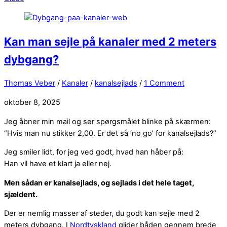
Kan man sejle på kanaler med 2 meters
dybgang?
Thomas Veber
/
Kanaler
/
kanalsejlads
/
1 Comment
oktober 8, 2025
Jeg åbner min mail og ser spørgsmålet blinke på skærmen:
“Hvis man nu stikker 2,00. Er det så ‘no go’ for kanalsejlads?”
Jeg smiler lidt, for jeg ved godt, hvad han håber på:
Han vil have et klart ja eller nej.
Men sådan er kanalsejlads, og sejlads i det hele taget,
sjældent.
Der er nemlig masser af steder, du godt kan sejle med 2
meters dybgang. I
Nordtyskland
glider båden gennem brede