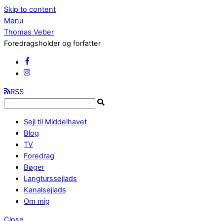
Skip to content
Menu
Thomas Veber
Foredragsholder og forfatter
RSS
Sejl til Middelhavet
Blog
TV
Foredrag
Bøger
Langturssejlads
Kanalsejlads
Om mig
Close