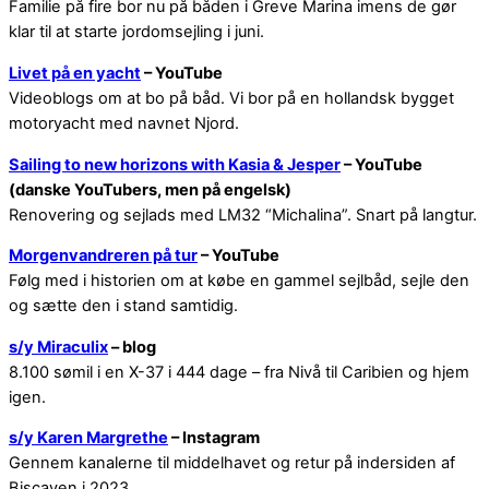
Familie på fire bor nu på båden i Greve Marina imens de gør
klar til at starte jordomsejling i juni.
Livet på en yacht
– YouTube
Videoblogs om at bo på båd. Vi bor på en hollandsk bygget
motoryacht med navnet Njord.
Sailing to new horizons with Kasia & Jesper
– YouTube
(danske YouTubers, men på engelsk)
Renovering og sejlads med LM32 “Michalina”. Snart på langtur.
Morgenvandreren på tur
– YouTube
Følg med i historien om at købe en gammel sejlbåd, sejle den
og sætte den i stand samtidig.
s/y Miraculix
– blog
8.100 sømil i en X-37 i 444 dage – fra Nivå til Caribien og hjem
igen.
s/y Karen Margrethe
– Instagram
Gennem kanalerne til middelhavet og retur på indersiden af
Biscayen i 2023.