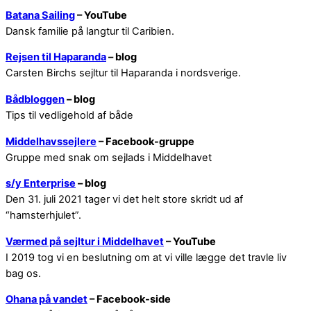
Batana Sailing
– YouTube
Dansk familie på langtur til Caribien.
Rejsen til Haparanda
– blog
Carsten Birchs sejltur til Haparanda i nordsverige.
Bådbloggen
– blog
Tips til vedligehold af både
Middelhavssejlere
– Facebook-gruppe
Gruppe med snak om sejlads i Middelhavet
s/y Enterprise
– blog
Den 31. juli 2021 tager vi det helt store skridt ud af
“hamsterhjulet”.
Værmed på sejltur i Middelhavet
– YouTube
I 2019 tog vi en beslutning om at vi ville lægge det travle liv
bag os.
Ohana på vandet
– Facebook-side