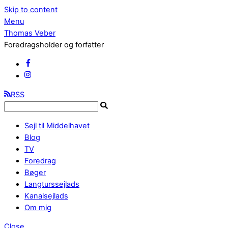
Skip to content
Menu
Thomas Veber
Foredragsholder og forfatter
RSS
Sejl til Middelhavet
Blog
TV
Foredrag
Bøger
Langturssejlads
Kanalsejlads
Om mig
Close