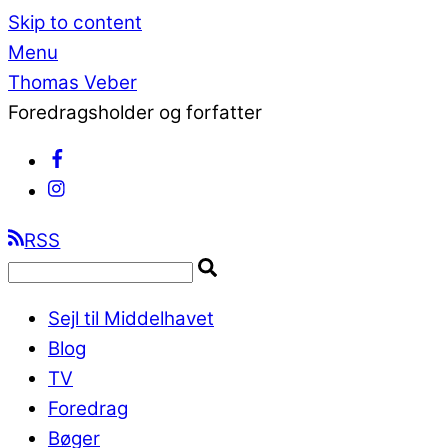
Skip to content
Menu
Thomas Veber
Foredragsholder og forfatter
RSS
Sejl til Middelhavet
Blog
TV
Foredrag
Bøger