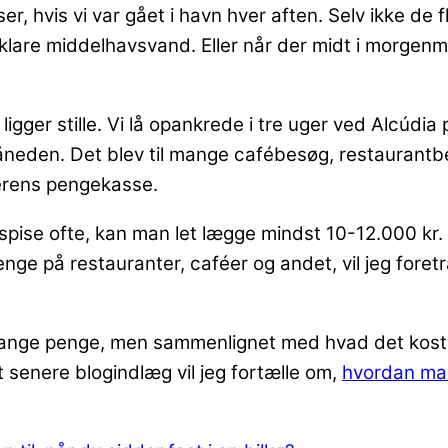
er, hvis vi var gået i havn hver aften. Selv ikke de
 klare middelhavsvand. Eller når der midt i morgen
gger stille. Vi lå opankrede i tre uger ved Alcúdia p
eden. Det blev til mange cafébesøg, restaurantbes
lerens pengekasse.
spise ofte, kan man let lægge mindst 10-12.000 kr. 
enge på restauranter, caféer og andet, vil jeg fore
 mange penge, men sammenlignet med hvad det koster
et senere blogindlæg vil jeg fortælle om,
hvordan man 