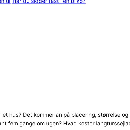
til, når du sidder fast i en bilkø?
 et hus? Det kommer an på placering, størrelse og
rant fem gange om ugen? Hvad koster langturssejla