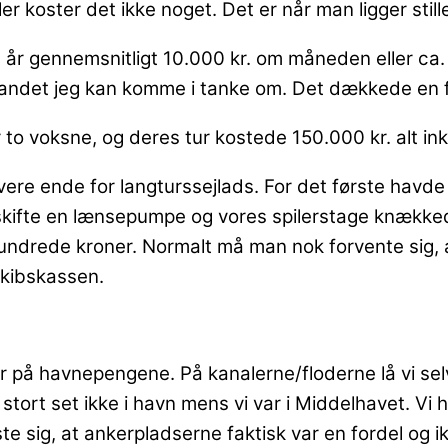
 koster det ikke noget. Det er når man ligger stille 
t år gennemsnitligt 10.000 kr. om måneden eller ca. 
 andet jeg kan komme i tanke om. Det dækkede en f
r to voksne, og deres tur kostede 150.000 kr. alt in
ere ende for langturssejlads. For det første havde v
skifte en lænsepumpe og vores spilerstage knækkede
hundrede kroner. Normalt må man nok forvente sig, 
 skibskassen.
r på havnepengene. På kanalerne/floderne lå vi selv
 stort set ikke i havn mens vi var i Middelhavet. Vi
 viste sig, at ankerpladserne faktisk var en fordel 