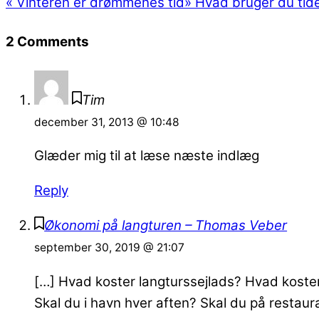
«
Vinteren er drømmenes tid
»
Hvad bruger du tiden 
2 Comments
Tim
december 31, 2013 @ 10:48
Glæder mig til at læse næste indlæg
Reply
Økonomi på langturen – Thomas Veber
september 30, 2019 @ 21:07
[…] Hvad koster langturssejlads? Hvad koster
Skal du i havn hver aften? Skal du på restau