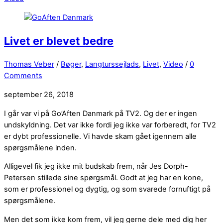
Livet er blevet bedre
Thomas Veber
/
Bøger
,
Langturssejlads
,
Livet
,
Video
/
0
Comments
september 26, 2018
I går var vi på Go’Aften Danmark på TV2. Og der er ingen
undskyldning. Det var ikke fordi jeg ikke var forberedt, for TV2
er dybt professionelle. Vi havde skam gået igennem alle
spørgsmålene inden.
Alligevel fik jeg ikke mit budskab frem, når Jes Dorph-
Petersen stillede sine spørgsmål. Godt at jeg har en kone,
som er professionel og dygtig, og som svarede fornuftigt på
spørgsmålene.
Men det som ikke kom frem, vil jeg gerne dele med dig her