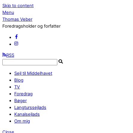
Skip to content
Menu
Thomas Veber
Foredragsholder og forfatter
RSS
Sejl til Middelhavet
Blog
TV
Foredrag
Bøger
Langturssejlads
Kanalsejlads
Om mig
Close