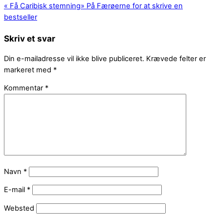
«
Få Caribisk stemning
»
På Færøerne for at skrive en
bestseller
Skriv et svar
Din e-mailadresse vil ikke blive publiceret.
Krævede felter er
markeret med
*
Kommentar
*
Navn
*
E-mail
*
Websted