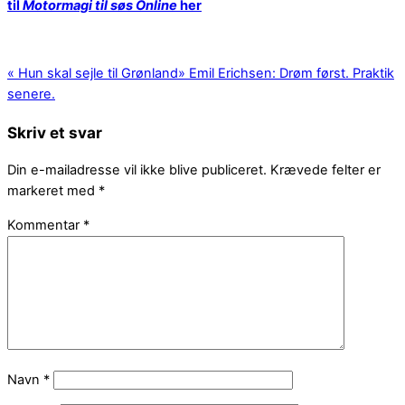
til
Motormagi til søs Online
her
«
Hun skal sejle til Grønland
»
Emil Erichsen: Drøm først. Praktik
senere.
Skriv et svar
Din e-mailadresse vil ikke blive publiceret.
Krævede felter er
markeret med
*
Kommentar
*
Navn
*