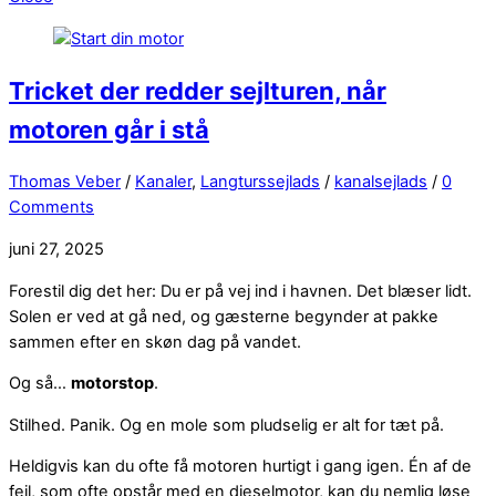
Tricket der redder sejlturen, når
motoren går i stå
Thomas Veber
/
Kanaler
,
Langturssejlads
/
kanalsejlads
/
0
Comments
juni 27, 2025
Forestil dig det her: Du er på vej ind i havnen. Det blæser lidt.
Solen er ved at gå ned, og gæsterne begynder at pakke
sammen efter en skøn dag på vandet.
Og så…
motorstop
.
Stilhed. Panik. Og en mole som pludselig er alt for tæt på.
Heldigvis kan du ofte få motoren hurtigt i gang igen. Én af de
fejl, som ofte opstår med en dieselmotor, kan du nemlig løse