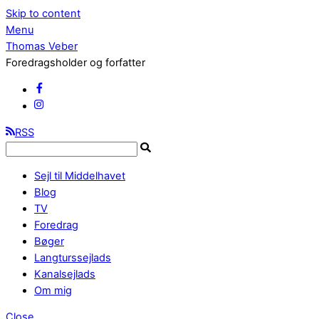
Skip to content
Menu
Thomas Veber
Foredragsholder og forfatter
RSS
Sejl til Middelhavet
Blog
TV
Foredrag
Bøger
Langturssejlads
Kanalsejlads
Om mig
Close