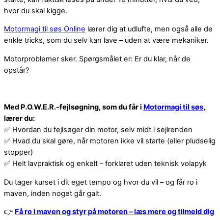
hvor du skal kigge.
Motormagi til søs Online
lærer dig at udlufte, men også alle de
enkle tricks, som du selv kan lave – uden at være mekaniker.
Motorproblemer sker. Spørgsmålet er: Er du klar, når de
opstår?
Med P.O.W.E.R.-fejlsøgning, som du får i
Motormagi til søs
,
lærer du:
✅ Hvordan du fejlsøger din motor, selv midt i sejlrenden
✅ Hvad du skal gøre, når motoren ikke vil starte (eller pludselig
stopper)
✅ Helt lavpraktisk og enkelt – forklaret uden teknisk volapyk
Du tager kurset i dit eget tempo og hvor du vil – og får ro i
maven, inden noget går galt.
👉
Få ro i maven og styr på motoren – læs mere og tilmeld dig