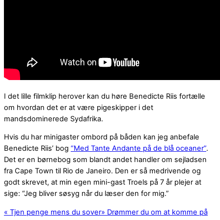
I det lille filmklip herover kan du høre Benedicte Riis fortælle
om hvordan det er at være pigeskipper i det
mandsdominerede Sydafrika.
Hvis du har minigaster ombord på båden kan jeg anbefale
Benedicte Riis’ bog
“Med Tante Andante på de blå oceaner”
.
Det er en børnebog som blandt andet handler om sejladsen
fra Cape Town til Rio de Janeiro. Den er så medrivende og
godt skrevet, at min egen mini-gast Troels på 7 år plejer at
sige: “Jeg bliver søsyg når du læser den for mig.”
«
Tjen penge mens du sover
»
Drømmer du om at komme på