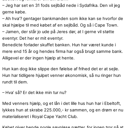
– Jeg har set en 31 fods sejlbåd nede i Sydafrika. Den vil jeg
gerne købe.
– Ah hva’? gentager bankmanden som ikke kan se hvorfor de
skal hjælpe til med købet af en sejlbåd. Og så i Cape Town.
– Jamen, der står jo ude på Jeres dør, at I gerne vil støtte
eventyr. Det her er mit eventyr.
Benedicte forlader skuffet banken. Hun har været kunde i
mere end 15 år og hendes firma har også brugt samme bank.
Alligevel er der ingen hjælp at hente.
Hun kan dog ikke slippe den følelse af frihed det er at sejle.
Hun har tidligere hjulpet venner økonomisk, så nu ringer hun
rundt til dem.
– Hva’ så? Er det ikke min tur nu?
Med venners hjælp, og et lån i det lille hus hun har i Ebeltoft,
lykkes hun at skrabe 225.000,- kr sammen, og en drøm er nu
materialiseret i Royal Cape Yacht Club.
Købet giver hende nogle søvnløse nætter, for ingen tror på at