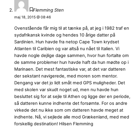
Flemming Sten
maj 18, 2015 @ 08:46
Ovenstående får mig til at tænke på, at jeg i 1982 traf en
sydafrikansk kvinde og hendes 10 årige datter på
Sardinien. Hun havde fra netop Cape Town krydset
Atlanten til Caribien og var altså nu nået til Italien. Vi
havde nogle dejlige dage sammen, hvor hun fortalte om
de samme problemer hun havde haft da hun mødte op i
Marinaen. Det mest fantastiske var, at det var datteren
der sekstant navigerede, med moren som mentor.
Dengang var det jo lidt småt med GPS muligheder. Det
med skolen var skudt noget ud, men nu havde hun
besluttet sig for at sejle til Athen og ligge der en periode,
så datteren kunne indhente det forsømte. For os andre
virkede det nu ikke som om datteren havde meget at
indhente. Nå, vi sejlede alle mod Grækenland, med med
forskellig destination! Hilsen Flemming