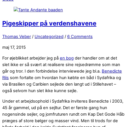
Pigeskipper på verdenshavene
Thomas Veber
/
Uncategorized
/
6 Comments
maj 17, 2015
For øjeblikket arbejder jeg på
en bog
der handler om at det
slet ikke er så svært at realisere sine rejsedrømme som man
går og tror. I den forbindelse interviewede jeg bl.a.
Benedicte
Riis
som fortalte om hvordan hun købte en båd i Sydafrika og
via Brasilien og Caribien sejlede den langt ud i Stillehavet –
også selvom hun slet ikke kunne sejle.
Under et arbejdsophold i Sydafrika inviteres Benedicte i 2003,
45 år gammel, ud på en sejltur. Det er første gang hun
nogensinde sejler, og jomfruturen rundt om Kap Det Gode Håb
præges af store bølger og masser vind. Men til trods for de