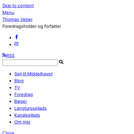
Skip to content
Menu
Thomas Veber
Foredragsholder og forfatter
RSS
Sejl til Middelhavet
Blog
TV
Foredrag
Bøger
Langturssejlads
Kanalsejlads
Om mig
Close