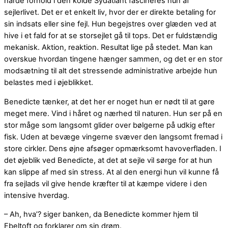
hårde forhold i den kolde Sydatlant fascineres hun af
sejlerlivet. Det er et enkelt liv, hvor der er direkte betaling for
sin indsats eller sine fejl. Hun begejstres over glæden ved at
hive i et fald for at se storsejlet gå til tops. Det er fuldstændig
mekanisk. Aktion, reaktion. Resultat lige på stedet. Man kan
overskue hvordan tingene hænger sammen, og det er en stor
modsætning til alt det stressende administrative arbejde hun
belastes med i øjeblikket.
Benedicte tænker, at det her er noget hun er nødt til at gøre
meget mere. Vind i håret og nærhed til naturen. Hun ser på en
stor måge som langsomt glider over bølgerne på udkig efter
fisk. Uden at bevæge vingerne svæver den langsomt fremad i
store cirkler. Dens øjne afsøger opmærksomt havoverfladen. I
det øjeblik ved Benedicte, at det at sejle vil sørge for at hun
kan slippe af med sin stress. At al den energi hun vil kunne få
fra sejlads vil give hende kræfter til at kæmpe videre i den
intensive hverdag.
– Ah, hva’? siger banken, da Benedicte kommer hjem til
Ebeltoft og forklarer om sin drøm.