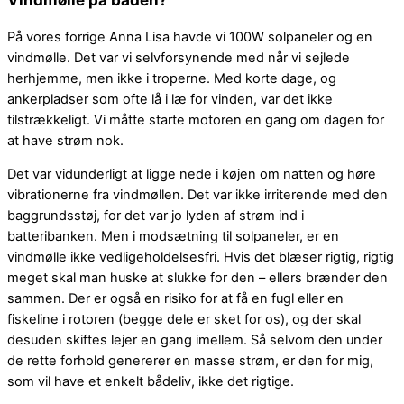
På vores forrige Anna Lisa havde vi 100W solpaneler og en
vindmølle. Det var vi selvforsynende med når vi sejlede
herhjemme, men ikke i troperne. Med korte dage, og
ankerpladser som ofte lå i læ for vinden, var det ikke
tilstrækkeligt. Vi måtte starte motoren en gang om dagen for
at have strøm nok.
Det var vidunderligt at ligge nede i køjen om natten og høre
vibrationerne fra vindmøllen. Det var ikke irriterende med den
baggrundsstøj, for det var jo lyden af strøm ind i
batteribanken. Men i modsætning til solpaneler, er en
vindmølle ikke vedligeholdelsesfri. Hvis det blæser rigtig, rigtig
meget skal man huske at slukke for den – ellers brænder den
sammen. Der er også en risiko for at få en fugl eller en
fiskeline i rotoren (begge dele er sket for os), og der skal
desuden skiftes lejer en gang imellem. Så selvom den under
de rette forhold genererer en masse strøm, er den for mig,
som vil have et enkelt bådeliv, ikke det rigtige.