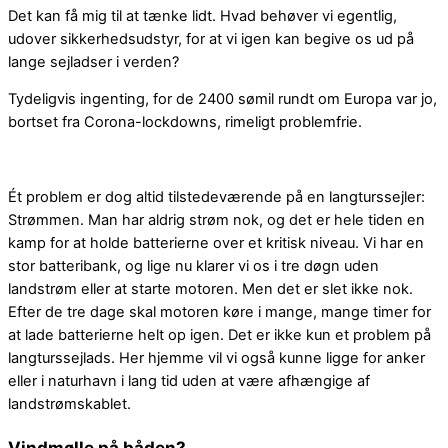
Det kan få mig til at tænke lidt. Hvad behøver vi egentlig,
udover sikkerhedsudstyr, for at vi igen kan begive os ud på
lange sejladser i verden?
Tydeligvis ingenting, for de 2400 sømil rundt om Europa var jo,
bortset fra Corona-lockdowns, rimeligt problemfrie.
Ét problem er dog altid tilstedeværende på en langturssejler:
Strømmen. Man har aldrig strøm nok, og det er hele tiden en
kamp for at holde batterierne over et kritisk niveau. Vi har en
stor batteribank, og lige nu klarer vi os i tre døgn uden
landstrøm eller at starte motoren. Men det er slet ikke nok.
Efter de tre dage skal motoren køre i mange, mange timer for
at lade batterierne helt op igen. Det er ikke kun et problem på
langturssejlads. Her hjemme vil vi også kunne ligge for anker
eller i naturhavn i lang tid uden at være afhængige af
landstrømskablet.
Vindmølle på båden?