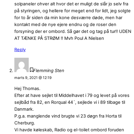
solpaneler ohver alt hvor det er muligt de slår jo selv fra
på styringen, og hellere for meget end for lidt, jeg solgte
for to år siden da min kone desværre døde, men har
kontakt med de nye ejere endnu og de roser den
forsyning der er ombord. Så gør det og tag på tur!! UDEN
AT TÆNKE PÅ STRØM !! Mvh Poul A Nielsen
Reply
Flemming Sten
marts 9, 2021 @ 12:19
Hej Thomas.
Efter at have sejlet til Middelhavet i 79 og levet på vores
sejlbåd fra 82, en Rorqual 44´, sejlede vi i 89 tilbage til
Danmark.
P.g.a. manglende vind brugte vi 23 døgn fra Horta til
Cherburg.
Vi havde køleskab, Radio og el-toilet ombord foruden