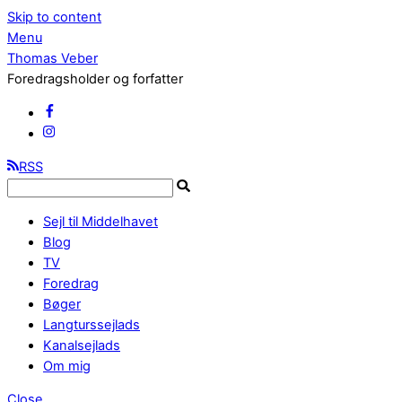
Skip to content
Menu
Thomas Veber
Foredragsholder og forfatter
RSS
Sejl til Middelhavet
Blog
TV
Foredrag
Bøger
Langturssejlads
Kanalsejlads
Om mig
Close