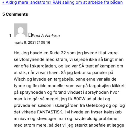
«
Aldrig mere landstrøm
»
RAN sailing om at arbejde fra båden
5 Comments
Poul A Nielsen
marts 9, 2021 @ 09:16
Hej Jeg havde en Rude 32 som jeg lavede til at være
selvforsynende med strøm, vi sejlede ikke så langt men
var ofte i skærgården, og jeg var SÅ træt af kampen om
et stik, når vi var i havn. Så jeg købte solpaneler på
Wisch og lavede en targabøjle. panelerne var alle de
tynde og flexible modeller som var på targabøjlen klikket
på sprayhoeden og forand vinduet i sprayhoden hvor
man ikke går så meget, jeg fik 800W ud af det og
prøvede en sæson i skærgården fra Gøteborg og op, og
det virkede FANTASTISK,!! vi hvade en fryser-køleskab-
miniovn og støvsuger m.m og havde aldrig problemer
med strøm mere, så det vil jeg stærkt anbefale at lægge