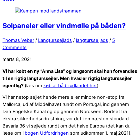
Solpaneler eller vindmølle på båden?
Thomas Veber
/
Langturssejlads
/
langturssejlads
/
5
Comments
marts 8, 2021
Vi har købt en ny “Anna Lisa” og langsomt skal hun forvandles
til en rigtig langturssejler. Men hvad er rigtig langturssejler
egentlig?
(læs om
køb af båd i udlandet her
).
Vi har netop sejlet hende mere eller mindre non-stop fra
Mallorca, ud af Middelhavet rundt om Portugal, ind gennem
Den Engelske Kanal og op gennem Nordsøen. Bortset fra
ekstra sikkerhedsudrustning, var det i en næsten standard
Bavaria 36 vi sejlede rundt om det halve Europa (det kan du
læse om i
bogen Udfordringen
som udkommer 1. maj 2021).