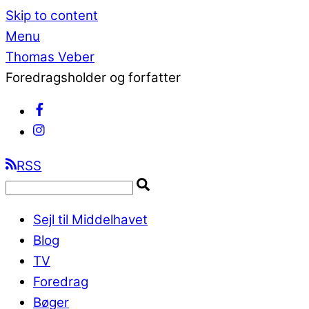
Skip to content
Menu
Thomas Veber
Foredragsholder og forfatter
RSS
Sejl til Middelhavet
Blog
TV
Foredrag
Bøger