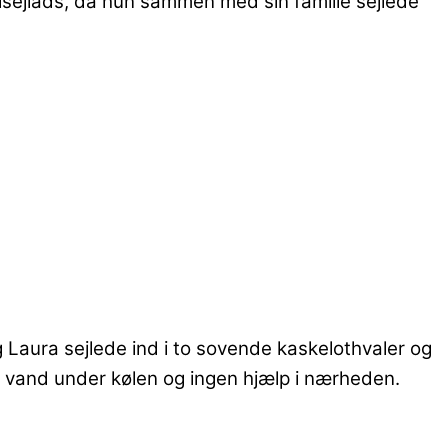
nalsejlads, da hun sammen med sin familie sejlede
 Laura sejlede ind i to sovende kaskelothvaler og
bt vand under kølen og ingen hjælp i nærheden.