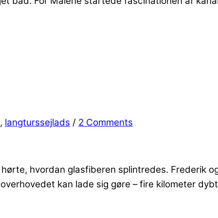
n lejet båd. For Malene startede fascinationen af ka
,
langturssejlads
/
2 Comments
ørte, hvordan glasfiberen splintredes. Frederik og
t overhovedet kan lade sig gøre – fire kilometer dy