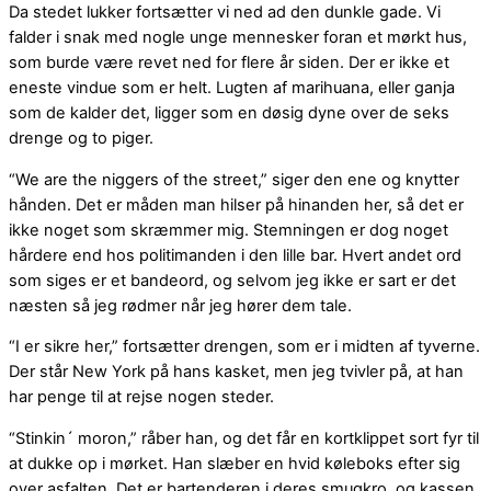
Da stedet lukker fortsætter vi ned ad den dunkle gade. Vi
falder i snak med nogle unge mennesker foran et mørkt hus,
som burde være revet ned for flere år siden. Der er ikke et
eneste vindue som er helt. Lugten af marihuana, eller ganja
som de kalder det, ligger som en døsig dyne over de seks
drenge og to piger.
“We are the niggers of the street,” siger den ene og knytter
hånden. Det er måden man hilser på hinanden her, så det er
ikke noget som skræmmer mig. Stemningen er dog noget
hårdere end hos politimanden i den lille bar. Hvert andet ord
som siges er et bandeord, og selvom jeg ikke er sart er det
næsten så jeg rødmer når jeg hører dem tale.
“I er sikre her,” fortsætter drengen, som er i midten af tyverne.
Der står New York på hans kasket, men jeg tvivler på, at han
har penge til at rejse nogen steder.
“Stinkin´ moron,” råber han, og det får en kortklippet sort fyr til
at dukke op i mørket. Han slæber en hvid køleboks efter sig
over asfalten. Det er bartenderen i deres smugkro, og kassen