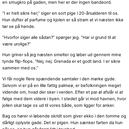
en smugkro på gaden, men her er der ingen bandeord.
“I er helt sikre her,” siger en sort pige i 20-årsalderen til os.
Hun dufter af parfume og kjolen er så stram at vi næsten ikke
tør se på hende.
“Hvorfor siger alle sådan?” spørger jeg. “Har vi grund til at
være urolige?”
Hun griner så jeg næsten smelter og løber ud gennem mine
tynde flip-flops. “Nej, nej. Grenada er et godt land. I er sikre
sammen med os.”
Vi får nogle flere spændende samtaler i den mørke gyde.
Selvom vi er på en lille fattig palmeø, er befolkningen meget
vidende om, hvad der sker i verden. Efter et par øl afslår vi at
følge med dem videre i byen. I stedet går vi mod havnen, hvor
jollen skal tage os ud til vores både, som ligger for anker.
Bag os hører vi løbende skridt som giver ekko i den tomme og
dårligt oplyste gade. Det er pigen. Hun sænker farten da hun