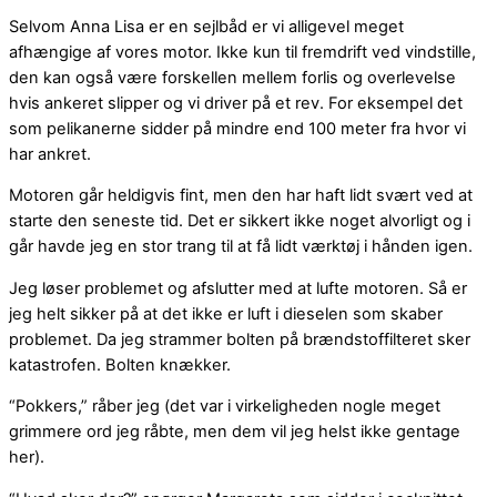
Selvom Anna Lisa er en sejlbåd er vi alligevel meget
afhængige af vores motor. Ikke kun til fremdrift ved vindstille,
den kan også være forskellen mellem forlis og overlevelse
hvis ankeret slipper og vi driver på et rev. For eksempel det
som pelikanerne sidder på mindre end 100 meter fra hvor vi
har ankret.
Motoren går heldigvis fint, men den har haft lidt svært ved at
starte den seneste tid. Det er sikkert ikke noget alvorligt og i
går havde jeg en stor trang til at få lidt værktøj i hånden igen.
Jeg løser problemet og afslutter med at lufte motoren. Så er
jeg helt sikker på at det ikke er luft i dieselen som skaber
problemet. Da jeg strammer bolten på brændstoffilteret sker
katastrofen. Bolten knækker.
“Pokkers,” råber jeg (det var i virkeligheden nogle meget
grimmere ord jeg råbte, men dem vil jeg helst ikke gentage
her).