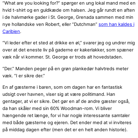
“What are you looking for?” spørger en ung lokal mand med en
hvid t-shirt og en guldkæde om halsen. Jeg går rundt en aften
i de halvmørke gader i St. George, Grenada sammen med min
nye hollandske ven Robert, eller “Dutchman”
som han kaldes i
Caribien
.
“Vi leder efter et sted at drikke en øl,” svarer jeg og undrer mig
over at det eneste liv på gaderne er kakerlakker, som spæner
væk når vi kommer. St. George er trods alt hovedstaden.
“Der.” Manden peger på en grøn plankedør halvtreds meter
væk. “I er sikre der.”
En af gæsterne i baren, som om dagen har en fantastisk
udsigt over havnen, viser sig at være politimand. Han
gentager, at vi er sikre. Det gør en af de andre gæster også,
da han skåler med sin 60% Woodman-rom. Vi bliver
hængende ret længe, for vi har nogle interessante samtaler
med både gæsterne og ejeren. Det ender med at vi inviteres
på middag dagen efter (men det er en helt anden historie).