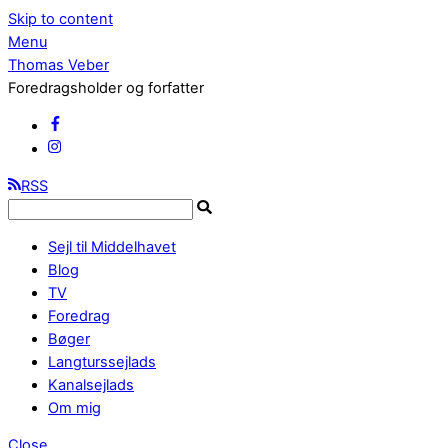
Skip to content
Menu
Thomas Veber
Foredragsholder og forfatter
RSS
Sejl til Middelhavet
Blog
TV
Foredrag
Bøger
Langturssejlads
Kanalsejlads
Om mig
Close