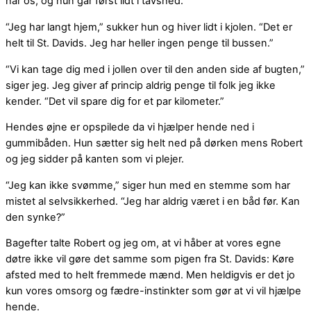
når os, og hun går først lidt i tavshed.
“Jeg har langt hjem,” sukker hun og hiver lidt i kjolen. “Det er
helt til St. Davids. Jeg har heller ingen penge til bussen.”
“Vi kan tage dig med i jollen over til den anden side af bugten,”
siger jeg. Jeg giver af princip aldrig penge til folk jeg ikke
kender. “Det vil spare dig for et par kilometer.”
Hendes øjne er opspilede da vi hjælper hende ned i
gummibåden. Hun sætter sig helt ned på dørken mens Robert
og jeg sidder på kanten som vi plejer.
“Jeg kan ikke svømme,” siger hun med en stemme som har
mistet al selvsikkerhed. “Jeg har aldrig været i en båd før. Kan
den synke?”
Bagefter talte Robert og jeg om, at vi håber at vores egne
døtre ikke vil gøre det samme som pigen fra St. Davids: Køre
afsted med to helt fremmede mænd. Men heldigvis er det jo
kun vores omsorg og fædre-instinkter som gør at vi vil hjælpe
hende.