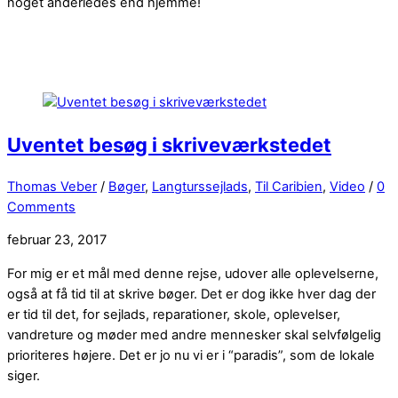
noget anderledes end hjemme!
Uventet besøg i skriveværkstedet
Thomas Veber
/
Bøger
,
Langturssejlads
,
Til Caribien
,
Video
/
0
Comments
februar 23, 2017
For mig er et mål med denne rejse, udover alle oplevelserne,
også at få tid til at skrive bøger. Det er dog ikke hver dag der
er tid til det, for sejlads, reparationer, skole, oplevelser,
vandreture og møder med andre mennesker skal selvfølgelig
prioriteres højere. Det er jo nu vi er i “paradis”, som de lokale
siger.