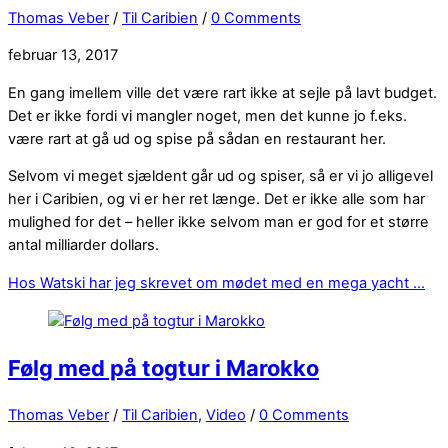
Thomas Veber
/
Til Caribien
/
0 Comments
februar 13, 2017
En gang imellem ville det være rart ikke at sejle på lavt budget.
Det er ikke fordi vi mangler noget, men det kunne jo f.eks.
være rart at gå ud og spise på sådan en restaurant her.
Selvom vi meget sjældent går ud og spiser, så er vi jo alligevel
her i Caribien, og vi er her ret længe. Det er ikke alle som har
mulighed for det – heller ikke selvom man er god for et større
antal milliarder dollars.
Hos Watski har jeg skrevet om mødet med en mega yacht …
Følg med på togtur i Marokko
Thomas Veber
/
Til Caribien
,
Video
/
0 Comments