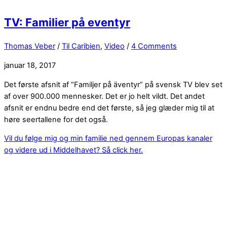
TV: Familier på eventyr
Thomas Veber
/
Til Caribien
,
Video
/
4 Comments
januar 18, 2017
Det første afsnit af “Familjer på äventyr” på svensk TV blev set
af over 900.000 mennesker. Det er jo helt vildt. Det andet
afsnit er endnu bedre end det første, så jeg glæder mig til at
høre seertallene for det også.
Vil du følge mig og min familie ned gennem Europas kanaler
og videre ud i Middelhavet? Så click her.