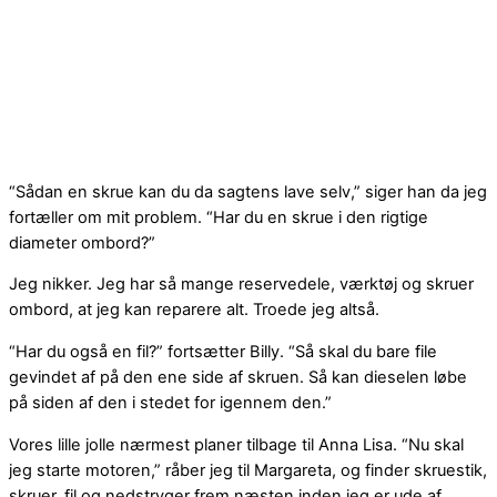
“Sådan en skrue kan du da sagtens lave selv,” siger han da jeg
fortæller om mit problem. “Har du en skrue i den rigtige
diameter ombord?”
Jeg nikker. Jeg har så mange reservedele, værktøj og skruer
ombord, at jeg kan reparere alt. Troede jeg altså.
“Har du også en fil?” fortsætter Billy. “Så skal du bare file
gevindet af på den ene side af skruen. Så kan dieselen løbe
på siden af den i stedet for igennem den.”
Vores lille jolle nærmest planer tilbage til Anna Lisa. “Nu skal
jeg starte motoren,” råber jeg til Margareta, og finder skruestik,
skruer, fil og nedstryger frem næsten inden jeg er ude af