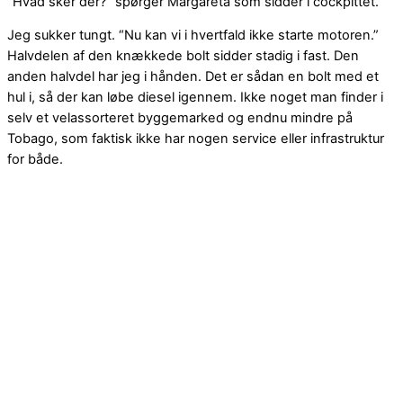
“Hvad sker der?” spørger Margareta som sidder i cockpittet.
Jeg sukker tungt. “Nu kan vi i hvertfald ikke starte motoren.”
Halvdelen af den knækkede bolt sidder stadig i fast. Den
anden halvdel har jeg i hånden. Det er sådan en bolt med et
hul i, så der kan løbe diesel igennem. Ikke noget man finder i
selv et velassorteret byggemarked og endnu mindre på
Tobago, som faktisk ikke har nogen service eller infrastruktur
for både.