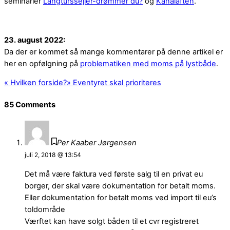
seminarier
Langturssejler-drømmer du?
og
Kanalaften
.
23. august 2022:
Da der er kommet så mange kommentarer på denne artikel er
her en opfølgning på
problematiken med moms på lystbåde
.
«
Hvilken forside?
»
Eventyret skal prioriteres
85 Comments
Per Kaaber Jørgensen
juli 2, 2018 @ 13:54
Det må være faktura ved første salg til en privat eu
borger, der skal være dokumentation for betalt moms.
Eller dokumentation for betalt moms ved import til eu’s
toldområde
Værftet kan have solgt båden til et cvr registreret