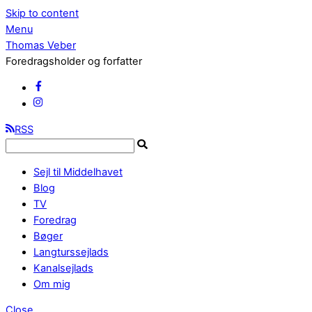
Skip to content
Menu
Thomas Veber
Foredragsholder og forfatter
RSS
Sejl til Middelhavet
Blog
TV
Foredrag
Bøger
Langturssejlads
Kanalsejlads
Om mig
Close