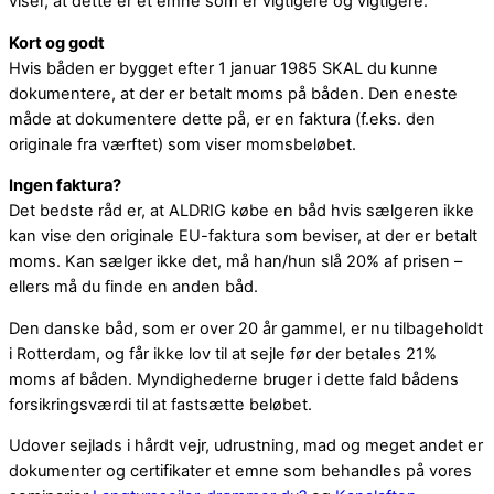
viser, at dette er et emne som er vigtigere og vigtigere.
Kort og godt
Hvis båden er bygget efter 1 januar 1985 SKAL du kunne
dokumentere, at der er betalt moms på båden. Den eneste
måde at dokumentere dette på, er en faktura (f.eks. den
originale fra værftet) som viser momsbeløbet.
Ingen faktura?
Det bedste råd er, at ALDRIG købe en båd hvis sælgeren ikke
kan vise den originale EU-faktura som beviser, at der er betalt
moms. Kan sælger ikke det, må han/hun slå 20% af prisen –
ellers må du finde en anden båd.
Den danske båd, som er over 20 år gammel, er nu tilbageholdt
i Rotterdam, og får ikke lov til at sejle før der betales 21%
moms af båden. Myndighederne bruger i dette fald bådens
forsikringsværdi til at fastsætte beløbet.
Udover sejlads i hårdt vejr, udrustning, mad og meget andet er
dokumenter og certifikater et emne som behandles på vores